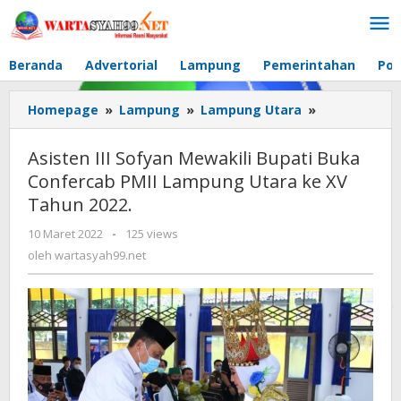
Lewati
ke
konten
Beranda
Advertorial
Lampung
Pemerintahan
Pol
Homepage
»
Lampung
»
Lampung Utara
»
Asisten
III
Sofyan
Asisten III Sofyan Mewakili Bupati Buka
Mewakili
Confercab PMII Lampung Utara ke XV
Bupati
Tahun 2022.
Buka
Confercab
10 Maret 2022
oleh
-
125 views
PMII
wartasyah99.net
oleh
wartasyah99.net
Lampung
Utara
ke
XV
Tahun
2022.