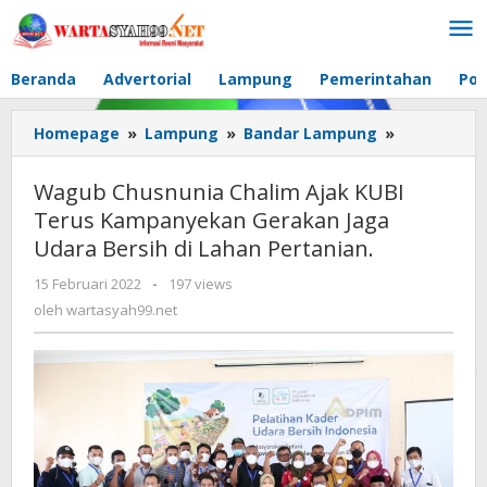
Lewati
ke
konten
Beranda
Advertorial
Lampung
Pemerintahan
Pol
Homepage
»
Lampung
»
Bandar Lampung
»
Wagub
Chusnunia
Chalim
Wagub Chusnunia Chalim Ajak KUBI
Ajak
Terus Kampanyekan Gerakan Jaga
KUBI
Udara Bersih di Lahan Pertanian.
Terus
Kampanye
15 Februari 2022
oleh
-
197 views
Gerakan
wartasyah99.net
oleh
wartasyah99.net
Jaga
Udara
Bersih
di
Lahan
Pertanian.