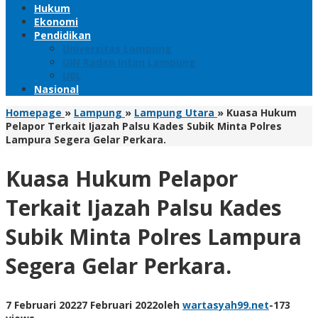
Hukum
Ekonomi
Pendidikan
Universitas Lampung
UIN Raden Intan Lampung
UBL
Nasional
Homepage
»
Lampung
»
Lampung Utara
»
Kuasa Hukum
Pelapor Terkait Ijazah Palsu Kades Subik Minta Polres
Lampura Segera Gelar Perkara.
Kuasa Hukum Pelapor
Terkait Ijazah Palsu Kades
Subik Minta Polres Lampura
Segera Gelar Perkara.
7 Februari 2022
7 Februari 2022
oleh
wartasyah99.net
-
173