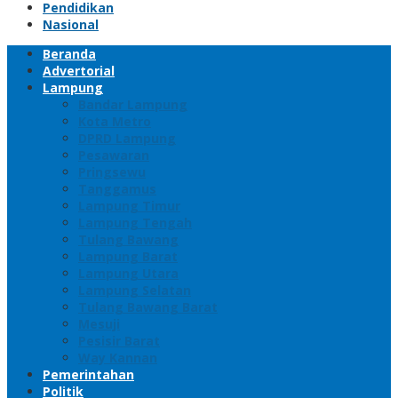
Pendidikan
Nasional
Beranda
Advertorial
Lampung
Bandar Lampung
Kota Metro
DPRD Lampung
Pesawaran
Pringsewu
Tanggamus
Lampung Timur
Lampung Tengah
Tulang Bawang
Lampung Barat
Lampung Utara
Lampung Selatan
Tulang Bawang Barat
Mesuji
Pesisir Barat
Way Kannan
Pemerintahan
Politik