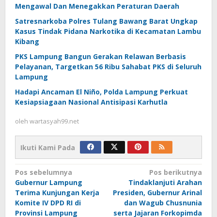
Mengawal Dan Menegakkan Peraturan Daerah
Satresnarkoba Polres Tulang Bawang Barat Ungkap
Kasus Tindak Pidana Narkotika di Kecamatan Lambu
Kibang
PKS Lampung Bangun Gerakan Relawan Berbasis
Pelayanan, Targetkan 56 Ribu Sahabat PKS di Seluruh
Lampung
Hadapi Ancaman El Niño, Polda Lampung Perkuat
Kesiapsiagaan Nasional Antisipasi Karhutla
oleh
wartasyah99.net
Ikuti Kami Pada
Navigasi
Pos sebelumnya
Pos berikutnya
Gubernur Lampung
Tindaklanjuti Arahan
pos
Terima Kunjungan Kerja
Presiden, Gubernur Arinal
Komite IV DPD RI di
dan Wagub Chusnunia
Provinsi Lampung
serta Jajaran Forkopimda