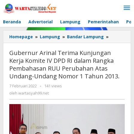
Lewati
ke
konten
Beranda
Advertorial
Lampung
Pemerintahan
Pol
Homepage
»
Lampung
»
Bandar Lampung
»
Gubernur
Arinal
Terima
Gubernur Arinal Terima Kunjungan
Kunjungan
Kerja Komite IV DPD RI dalam Rangka
Kerja
Pembahasan RUU Perubahan Atas
Komite
IV
Undang-Undang Nomor 1 Tahun 2013.
DPD
7 Februari 2022
oleh
-
141 views
RI
wartasyah99.net
oleh
wartasyah99.net
dalam
Rangka
Pembahas
RUU
Perubahan
Atas
Undang-