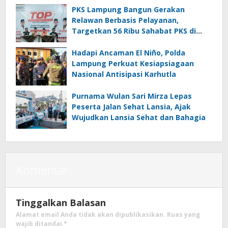
PKS Lampung Bangun Gerakan
Relawan Berbasis Pelayanan,
Targetkan 56 Ribu Sahabat PKS di
Seluruh Lampung
Hadapi Ancaman El Niño, Polda
Lampung Perkuat Kesiapsiagaan
Nasional Antisipasi Karhutla
Purnama Wulan Sari Mirza Lepas
Peserta Jalan Sehat Lansia, Ajak
Wujudkan Lansia Sehat dan Bahagia
Komentar
Tinggalkan Balasan
Alamat email Anda tidak akan dipublikasikan.
Ruas yang
wajib ditandai
*