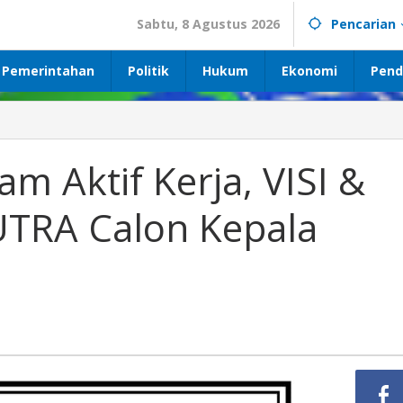
Sabtu, 8 Agustus 2026
Pencarian
Pemerintahan
Politik
Hukum
Ekonomi
Pend
Mantap
..!
Program
m Aktif Kerja, VISI &
Aktif
Kerja,
UTRA Calon Kepala
VISI
&
MISI
AMIR
SAPUTRA
Calon
Kepala
Desa
Baturaja.