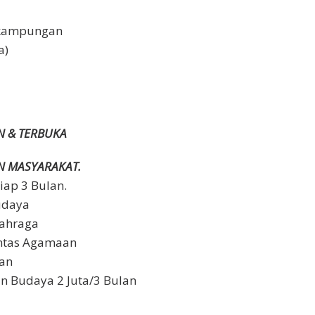
rkampungan
a)
N & TERBUKA
N MASYARAKAT.
iap 3 Bulan.
udaya
lahraga
intas Agamaan
lan
Dan Budaya 2 Juta/3 Bulan