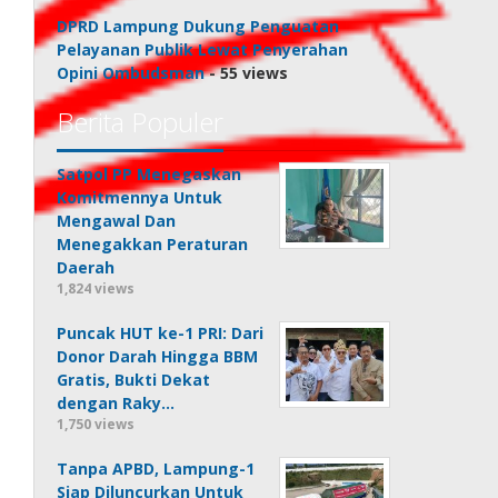
DPRD Lampung Dukung Penguatan
Pelayanan Publik Lewat Penyerahan
Opini Ombudsman
- 55 views
Berita Populer
Satpol PP Menegaskan
Komitmennya Untuk
Mengawal Dan
Menegakkan Peraturan
Daerah
1,824 views
Puncak HUT ke-1 PRI: Dari
Donor Darah Hingga BBM
Gratis, Bukti Dekat
dengan Raky…
1,750 views
Tanpa APBD, Lampung-1
Siap Diluncurkan Untuk