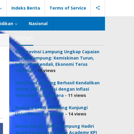
Indeks Berita
Terms of Service
idikan
Nasional
Views
BPS Provinsi Lampung Ungkap Capaian
Positif Lampung: Kemiskinan Turun,
Inflasi Terkendali, Ekonomi Terus
Tumbuh
- 10 views
Pemprov Lampung Berhasil Kendalikan
Inflasi, Jadi Provinsi dengan Inflasi
Terendah di Sumatera
- 11 views
Komisi V DPRD Lampung Kunjungi
Universitas Teknokrat
- 14 views
Ketua Komisi I DPRD Lampung Hadiri
Acara Pembukaan Radio Academy KPI