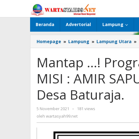
Lewati
ke
konten
Beranda
Advertorial
Lampung
Homepage
»
Lampung
»
Lampung Utara
»
.
Mantap …! Progra
MISI : AMIR SAP
Desa Baturaja.
:
5 November 2021
oleh
-
181 views
wartasyah99.net
oleh
wartasyah99.net