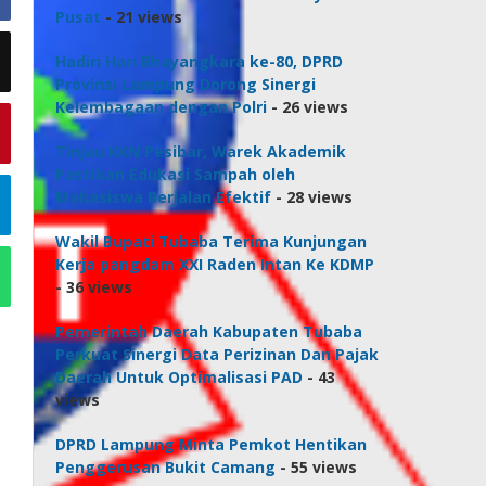
Pusat
- 21 views
Hadiri Hari Bhayangkara ke-80, DPRD
Provinsi Lampung Dorong Sinergi
Kelembagaan dengan Polri
- 26 views
Tinjau KKN Pesibar, Warek Akademik
Pastikan Edukasi Sampah oleh
Mahasiswa Berjalan Efektif
- 28 views
Wakil Bupati Tubaba Terima Kunjungan
Kerja pangdam XXI Raden Intan Ke KDMP
- 36 views
Pemerintah Daerah Kabupaten Tubaba
Perkuat Sinergi Data Perizinan Dan Pajak
Daerah Untuk Optimalisasi PAD
- 43
views
DPRD Lampung Minta Pemkot Hentikan
Penggerusan Bukit Camang
- 55 views