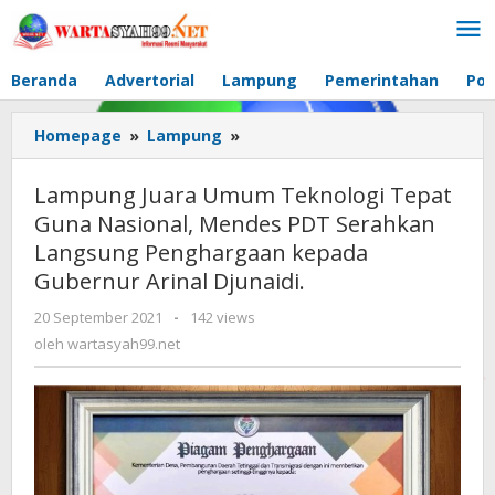
Lewati
ke
konten
Beranda
Advertorial
Lampung
Pemerintahan
Pol
Homepage
»
Lampung
»
Lampung
Juara
Umum
Lampung Juara Umum Teknologi Tepat
Teknologi
Guna Nasional, Mendes PDT Serahkan
Tepat
Langsung Penghargaan kepada
Guna
Nasional,
Gubernur Arinal Djunaidi.
Mendes
20 September 2021
oleh
-
142 views
PDT
wartasyah99.net
oleh
wartasyah99.net
Serahkan
Langsung
Penghargaan
kepada
Gubernur
Arinal
Djunaidi.