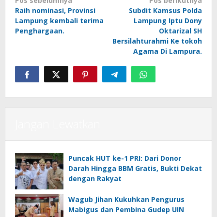
Navigasi
Pos sebelumnya
Pos berikutnya
Raih nominasi, Provinsi
Subdit Kamsus Polda
pos
Lampung kembali terima
Lampung Iptu Dony
Penghargaan.
Oktarizal SH
Bersilahturahmi Ke tokoh
Agama Di Lampura.
Jangan Lewatkan
Puncak HUT ke-1 PRI: Dari Donor
Darah Hingga BBM Gratis, Bukti Dekat
dengan Rakyat
Wagub Jihan Kukuhkan Pengurus
Mabigus dan Pembina Gudep UIN