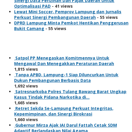
Sinergi Data Perizinan Dan Pajak Daerah Untuk
Optimalisasi PAD
- 41 views
Lewat Mini Soccer, Pemprov Lampung dan Jurnalis
Perkuat Sinergi Pembangunan Daerah
- 55 views
DPRD Lampung Minta Pemkot Hentikan Penggerusan
Bukit Camang
- 55 views
Berita Populer
Satpol PP Menegaskan Komitmennya Untuk
Mengawal Dan Menegakkan Peraturan Daerah
1,815 views
Tanpa APBD, Lampung-1 Siap Diluncurkan Untuk
Dukun Pembangunan Berbasis Data
1,692 views
Satresnarkoba Polres Tulang Bawang Barat Ungkap
Kasus Tindak Pidana Narkotika di…
1,665 views
Retret Sekda Se-Lampung Perkuat Integritas,
Kepemimpinan, dan Sinergi Birokrasi
1,660 views
Gubernur Mirza Ajak IAI Darul Fattah Cetak SDM
Adaptif Berlandaskan Nilai Agama