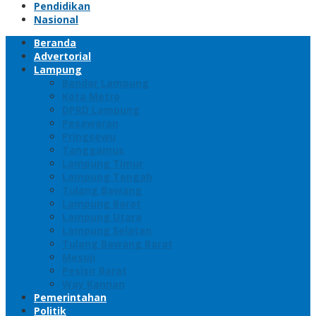
Pendidikan
Nasional
Beranda
Advertorial
Lampung
Bandar Lampung
Kota Metro
DPRD Lampung
Pesawaran
Pringsewu
Tanggamus
Lampung Timur
Lampung Tengah
Tulang Bawang
Lampung Barat
Lampung Utara
Lampung Selatan
Tulang Bawang Barat
Mesuji
Pesisir Barat
Way Kannan
Pemerintahan
Politik