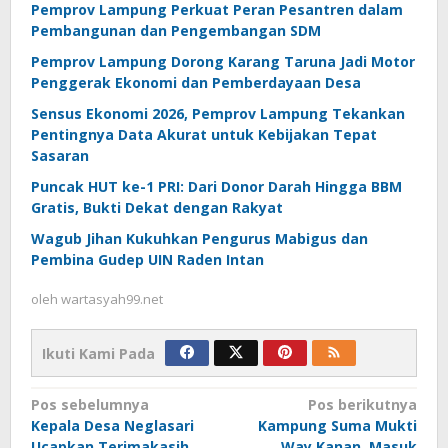
Pemprov Lampung Perkuat Peran Pesantren dalam
Pembangunan dan Pengembangan SDM
Pemprov Lampung Dorong Karang Taruna Jadi Motor
Penggerak Ekonomi dan Pemberdayaan Desa
Sensus Ekonomi 2026, Pemprov Lampung Tekankan
Pentingnya Data Akurat untuk Kebijakan Tepat
Sasaran
Puncak HUT ke-1 PRI: Dari Donor Darah Hingga BBM
Gratis, Bukti Dekat dengan Rakyat
Wagub Jihan Kukuhkan Pengurus Mabigus dan
Pembina Gudep UIN Raden Intan
oleh
wartasyah99.net
Ikuti Kami Pada
Navigasi
Pos sebelumnya
Pos berikutnya
Kepala Desa Neglasari
Kampung Suma Mukti
pos
Ucapkan Terimakasih
Way Kanan, Masuk