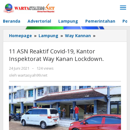
Lewati
ke
konten
Beranda
Advertorial
Lampung
Pemerintahan
Pol
Homepage
»
Lampung
»
Way Kannan
»
11
ASN
Reaktif
11 ASN Reaktif Covid-19, Kantor
Covid-
Inspektorat Way Kanan Lockdown.
19,
Kantor
24 Juni 2021
oleh
-
124 views
Inspektorat
wartasyah99.net
oleh
wartasyah99.net
Way
Kanan
Lockdown.