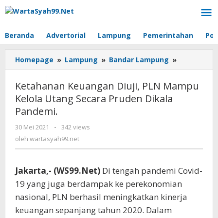
Lewati
ke
konten
Beranda
Advertorial
Lampung
Pemerintahan
Pol
Homepage
»
Lampung
»
Bandar Lampung
»
Ketahanan
Keuangan
Diuji,
Ketahanan Keuangan Diuji, PLN Mampu
PLN
Kelola Utang Secara Pruden Dikala
Mampu
Pandemi.
Kelola
Utang
30 Mei 2021
oleh
-
342 views
Secara
wartasyah99.net
oleh
wartasyah99.net
Pruden
Dikala
Pandemi.
Jakarta,- (WS99.Net)
Di tengah pandemi Covid-
19 yang juga berdampak ke perekonomian
nasional, PLN berhasil meningkatkan kinerja
keuangan sepanjang tahun 2020. Dalam