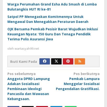
Warga Perumahan Grand Esha Adu Smash di Lomba
Bulutangkis HUT RI ke-81
Satpol PP Menegaskan Komitmennya Untuk
Mengawal Dan Menegakkan Peraturan Daerah
OJK Bersama Pemkab Pesisir Barat Wujudkan Inklusi
Keuangan Nyata: 150 Guru Dan Tenaga Pendidik
Terima Polis Asuransi Jiwa
oleh
wartasyah99.net
Ikuti Kami Pada
Navigasi
Pos sebelumnya
Pos berikutnya
Anggota DPRD Lampung
Pemkab Lampura
pos
Adakan Sosialisasi
Menggelar Sosialisai
Pembinaan Ideologi
Pengendalian Gratifikasi.
Pancasila dan Wawasan
Kebangsaan.