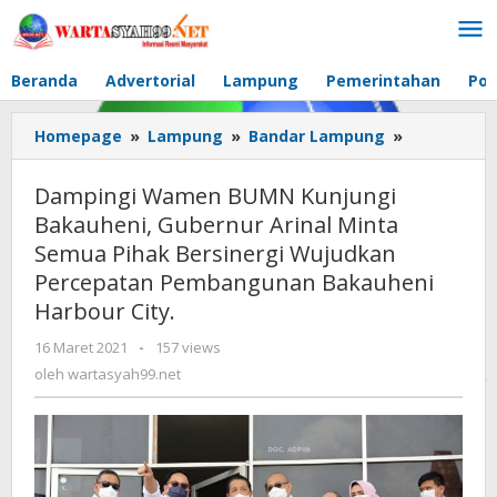
Lewati
ke
konten
Beranda
Advertorial
Lampung
Pemerintahan
Pol
Homepage
»
Lampung
»
Bandar Lampung
»
Dampingi
Wamen
BUMN
Dampingi Wamen BUMN Kunjungi
Kunjungi
Bakauheni, Gubernur Arinal Minta
Bakauheni,
Semua Pihak Bersinergi Wujudkan
Gubernur
Arinal
Percepatan Pembangunan Bakauheni
Minta
Harbour City.
Semua
Pihak
16 Maret 2021
oleh
-
157 views
wartasyah99.net
Bersinergi
oleh
wartasyah99.net
Wujudkan
Percepata
Pembangu
Bakauheni
Harbour