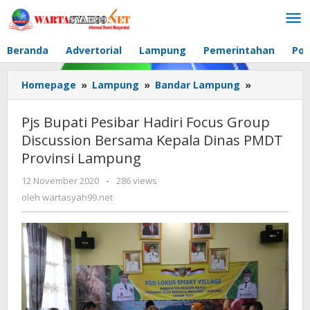
Lewati
ke
konten
Beranda
Advertorial
Lampung
Pemerintahan
Pol
Homepage
»
Lampung
»
Bandar Lampung
»
Pjs
Bupati
Pesibar
Pjs Bupati Pesibar Hadiri Focus Group
Hadiri
Discussion Bersama Kepala Dinas PMDT
Focus
Provinsi Lampung
Group
Discussion
12 November 2020
oleh
-
286 views
Bersama
wartasyah99.net
oleh
wartasyah99.net
Kepala
Dinas
PMDT
Provinsi
Lampung