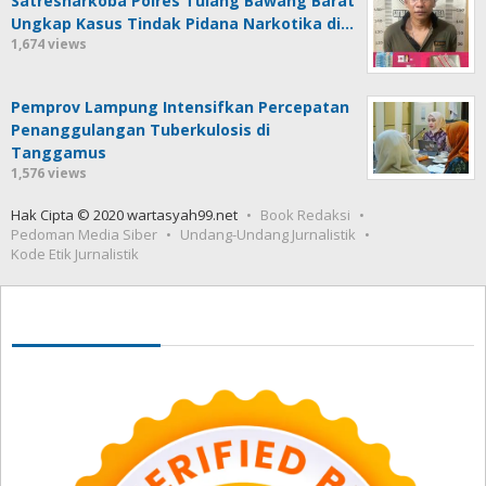
Satresnarkoba Polres Tulang Bawang Barat
Ungkap Kasus Tindak Pidana Narkotika di…
1,674 views
Pemprov Lampung Intensifkan Percepatan
Penanggulangan Tuberkulosis di
Tanggamus
1,576 views
Hak Cipta © 2020 wartasyah99.net
Book Redaksi
Pedoman Media Siber
Undang-Undang Jurnalistik
Kode Etik Jurnalistik
Seedbacklink