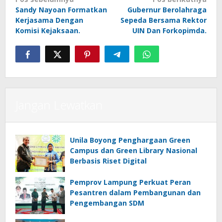
Navigasi
Sandy Nayoan Formatkan
Gubernur Berolahraga
pos
Kerjasama Dengan
Sepeda Bersama Rektor
Komisi Kejaksaan.
UIN Dan Forkopimda.
Jangan Lewatkan
Unila Boyong Penghargaan Green
Campus dan Green Library Nasional
Berbasis Riset Digital
Pemprov Lampung Perkuat Peran
Pesantren dalam Pembangunan dan
Pengembangan SDM