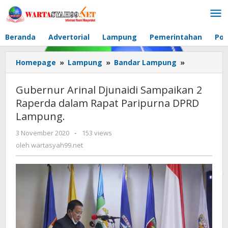
Lewati
ke
konten
Beranda
Advertorial
Lampung
Pemerintahan
Pol
Homepage
»
Lampung
»
Bandar Lampung
»
Gubernur
Arinal
Djunaidi
Gubernur Arinal Djunaidi Sampaikan 2
Sampaikan
Raperda dalam Rapat Paripurna DPRD
2
Lampung.
Raperda
dalam
3 November 2020
oleh
-
153 views
Rapat
wartasyah99.net
oleh
wartasyah99.net
Paripurna
DPRD
Lampung.