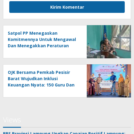
Satpol PP Menegaskan
Komitmennya Untuk Mengawal
Dan Menegakkan Peraturan
Daerah
OJK Bersama Pemkab Pesisir
Barat Wujudkan Inklusi
Keuangan Nyata: 150 Guru Dan
Tenaga Pendidik Terima Polis
Asuransi Jiwa
Views
BPS Provinsi Lampung Ungkap Capaian Positif Lampung: