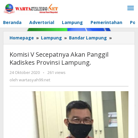
Lewati
ke
konten
Beranda
Advertorial
Lampung
Pemerintahan
Pol
Homepage
»
Lampung
»
Bandar Lampung
»
Komisi
V
Secepatny
Komisi V Secepatnya Akan Panggil
Akan
Kadiskes Provinsi Lampung.
Panggil
Kadiskes
24 Oktober 2020
oleh
-
261 views
Provinsi
wartasyah99.net
oleh
wartasyah99.net
Lampung.