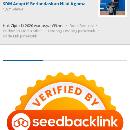
SDM Adaptif Berlandaskan Nilai Agama
1,571 views
Hak Cipta © 2020 wartasyah99.net
Book Redaksi
Pedoman Media Siber
Undang-Undang Jurnalistik
Kode Etik Jurnalistik
Seedbacklink