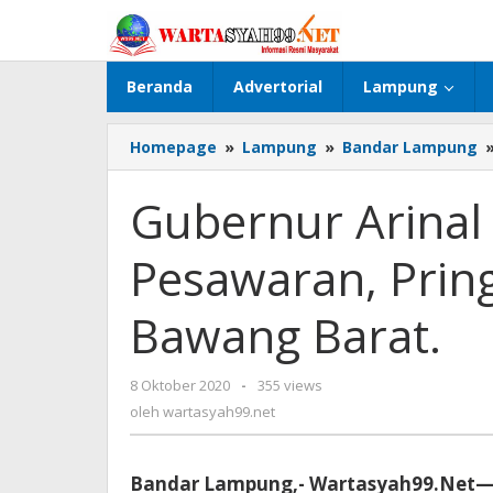
Lewati
ke
konten
Beranda
Advertorial
Lampung
Homepage
»
Lampung
»
Bandar Lampung
Gubernur Arinal
Pesawaran, Prin
Bawang Barat.
8 Oktober 2020
oleh
-
355 views
wartasyah99.net
oleh
wartasyah99.net
Bandar Lampung,- Wartasyah99.Net