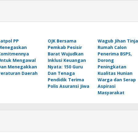
Satpol PP
OJK Bersama
Wagub Jihan Tinj
Menegaskan
Pemkab Pesisir
Rumah Calon
Komitmennya
Barat Wujudkan
Penerima BSPS,
Untuk Mengawal
Inklusi Keuangan
Dorong
Dan Menegakkan
Nyata: 150 Guru
Peningkatan
Peraturan Daerah
Dan Tenaga
Kualitas Hunian
Pendidik Terima
Warga dan Serap
Polis Asuransi Jiwa
Aspirasi
Masyarakat