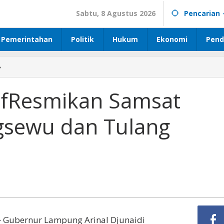
Sabtu, 8 Agustus 2026
Pencarian
Pemerintahan
Politik
Hukum
Ekonomi
Pend
»
Gubernur
Arinal
fResmikan
 fResmikan Samsat
Samsat
Pesawaran,
gsewu dan Tulang
Pringsewu
dan
Tulang
Bawang
Barat.
—
Gubernur Lampung Arinal Djunaidi