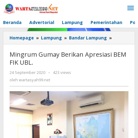
Lewati
ke
konten
Beranda
Advertorial
Lampung
Pemerintahan
Pol
Homepage
»
Lampung
»
Bandar Lampung
»
Mingrum
Gumay
Berikan
Mingrum Gumay Berikan Apresiasi BEM
Apresiasi
FIK UBL.
BEM
FIK
24 September 2020
oleh
-
423 views
UBL.
wartasyah99.net
oleh
wartasyah99.net