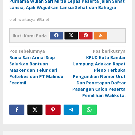
Purnama Wulan Sari Mirza Lepas Peserta Jalan Sehat
Lansia, Ajak Wujudkan Lansia Sehat dan Bahagia
oleh
wartasyah99.net
Ikuti Kami Pada
Navigasi
Pos sebelumnya
Pos berikutnya
Riana Sari Arinal Siap
KPUD Kota Bandar
pos
Salurkan Bantuan
Lampung Adakan Rapat
Masker dan Telur dari
Pleno Terbuka
Poltekes dan PT Malindo
Pengundian Nomor Urut
Feedmil
Dan Penetapan Daftar
Pasangan Calon Peserta
Pemilihan Walikota.