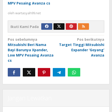
MPV Pesaing Avanza cs
oleh
wartasyah99.net
Ikuti Kami Pada
Navigasi
Pos sebelumnya
Pos berikutnya
Mitsubishi Beri Nama
Target Tinggi Mitsubishi
pos
Bayi Barunya Xpander,
Expander ‘Goyang’
Low MPV Pesaing Avanza
Avanza
cs
Jangan Lewatkan